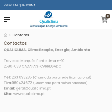
nosso site QUALICLIMA.
0
Contatos
Contactos
QUALICLIMA, Climatização, Energia, Ambiente
Travessa Marquês Ponte Lima n-10
2580-038 CADAFAIS-CARREGADO
Tel:
263 093285
(Chamada para rede fixa nacional)
Tlm
:960424672
(Chamada para móvel nacional)
Email:
geral@qualiclima.pt
Site:
www.qualiclima.pt