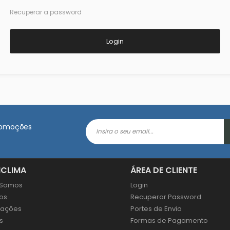
Recuperar a password
Login
promoções
ICLIMA
ÁREA DE CLIENTE
Somos
Login
os
Recuperar Password
icações
Portes de Envio
s
Formas de Pagamento